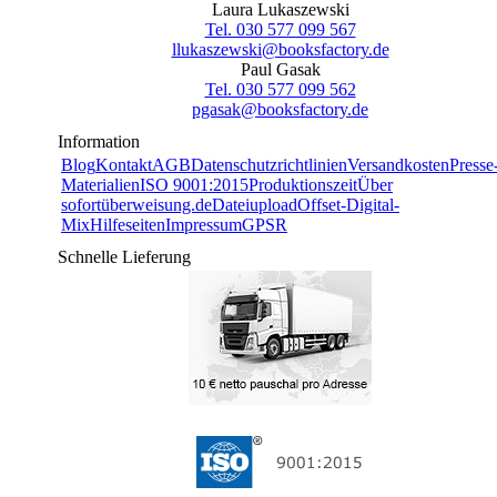
Laura Lukaszewski
Tel. 030 577 099 567
llukaszewski@booksfactory.de
Paul Gasak
Tel. 030 577 099 562
pgasak@booksfactory.de
Information
Blog
Kontakt
AGB
Datenschutzrichtlinien
Versandkosten
Presse
Materialien
ISO 9001:2015
Produktionszeit
Über
sofortüberweisung.de
Dateiupload
Offset-Digital-
Mix
Hilfeseiten
Impressum
GPSR
Schnelle Lieferung