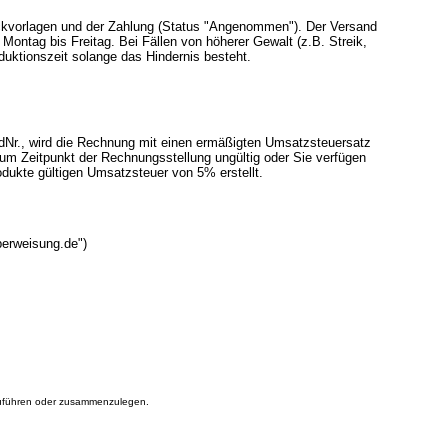
ruckvorlagen und der Zahlung (Status "Angenommen"). Der Versand
n Montag bis Freitag.
Bei Fällen von höherer Gewalt (z.B. Streik,
duktionszeit solange das Hindernis besteht.
IdNr., wird die Rechnung mit einen ermäßigten Umsatzsteuersatz
 zum Zeitpunkt der Rechnungsstellung ungültig oder Sie verfügen
rodukte gültigen Umsatzsteuer von 5% erstellt.
berweisung.de")
szuführen oder zusammenzulegen.