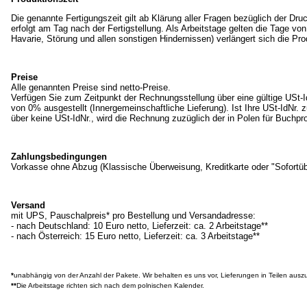
Die genannte Fertigungszeit gilt ab Klärung aller Fragen bezüglich der D
erfolgt am Tag nach der Fertigstellung. Als Arbeitstage gelten die Tage vo
Havarie, Störung und allen sonstigen Hindernissen) verlängert sich die Pro
Preise
Alle genannten Preise sind netto-Preise.
Verfügen Sie zum Zeitpunkt der Rechnungsstellung über eine gültige USt-
von 0% ausgestellt (I
nnergemeinschaftliche Lieferung
). Ist Ihre USt-IdNr.
über keine USt-IdNr., wird die Rechnung zuzüglich der in Polen für Buchp
Zahlungsbedingungen
Vorkasse ohne Abzug (Klassische Überweisung, Kreditkarte oder "Sofortü
Versand
mit UPS, Pauschalpreis* pro Bestellung und Versandadresse:
- nach Deutschland: 10 Euro netto, Lieferzeit: ca. 2 Arbeitstage**
- nach Österreich: 15 Euro netto, Lieferzeit: ca. 3 Arbeitstage**
*
unabhängig von der Anzahl der Pakete. Wir behalten es uns vor, Lieferungen in Teilen au
**
Die Arbeitstage richten sich nach dem polnischen Kalender.