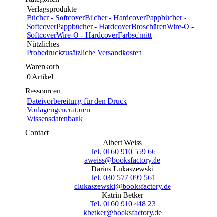
Verlagsprodukte
Bücher - Softcover
Bücher - Hardcover
Pappbücher -
Softcover
Pappbücher - Hardcover
Broschüren
Wire-O -
Softcover
Wire-O - Hardcover
Farbschnitt
Nützliches
Probedruck
zusätzliche Versandkosten
Warenkorb
0 Artikel
Ressourcen
Dateivorbereitung für den Druck
Vorlagengeneratoren
Wissensdatenbank
Contact
Albert Weiss
Tel. 0160 910 559 66
aweiss@booksfactory.de
Darius Lukaszewski
Tel. 030 577 099 561
dlukaszewski@booksfactory.de
Katrin Betker
Tel. 0160 910 448 23
kbetker@booksfactory.de