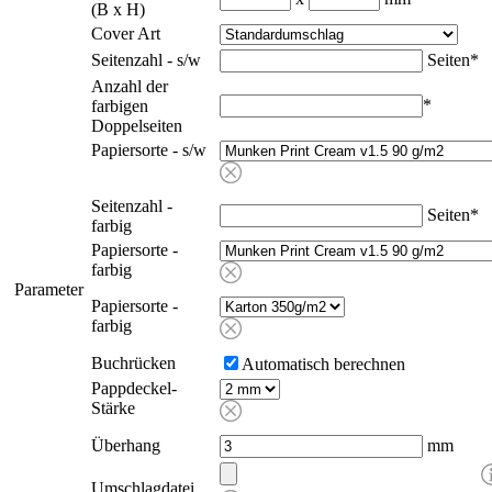
(B x H)
Cover Art
Seitenzahl - s/w
Seiten
*
Anzahl der
*
farbigen
Doppelseiten
Papiersorte - s/w
Seitenzahl -
Seiten
*
farbig
Papiersorte -
farbig
Parameter
Papiersorte -
farbig
Buchrücken
Automatisch berechnen
Pappdeckel-
Stärke
Überhang
mm
Umschlagdatei