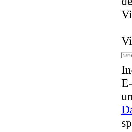
de
Vi
Vi
In
E-
un
Da
sp