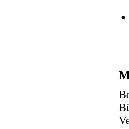
M
Bo
Bü
Ve