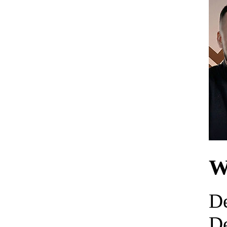
W
De
De