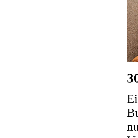
3
Ei
Bu
nu