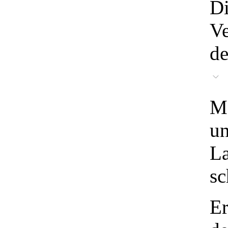
Di
Ve
de
M
un
La
sc
Er