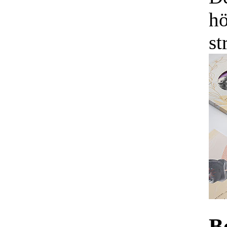
hö
st
B