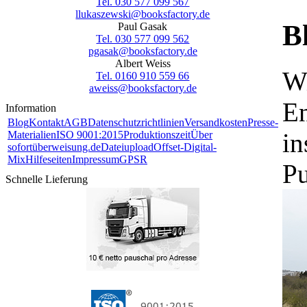
Tel. 030 577 099 567
llukaszewski@booksfactory.de
B
Paul Gasak
Tel. 030 577 099 562
pgasak@booksfactory.de
Albert Weiss
Wi
Tel. 0160 910 559 66
aweiss@booksfactory.de
En
Information
Blog
Kontakt
AGB
Datenschutzrichtlinien
Versandkosten
Presse-
in
Materialien
ISO 9001:2015
Produktionszeit
Über
sofortüberweisung.de
Dateiupload
Offset-Digital-
Mix
Hilfeseiten
Impressum
GPSR
Pu
Schnelle Lieferung