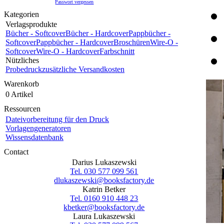
Passwort vergessen
Kategorien
Verlagsprodukte
Bücher - Softcover
Bücher - Hardcover
Pappbücher -
Softcover
Pappbücher - Hardcover
Broschüren
Wire-O -
Softcover
Wire-O - Hardcover
Farbschnitt
Nützliches
Probedruck
zusätzliche Versandkosten
Warenkorb
0 Artikel
Ressourcen
Dateivorbereitung für den Druck
Vorlagengeneratoren
Wissensdatenbank
Contact
Darius Lukaszewski
Tel. 030 577 099 561
dlukaszewski@booksfactory.de
Katrin Betker
Tel. 0160 910 448 23
kbetker@booksfactory.de
Laura Lukaszewski