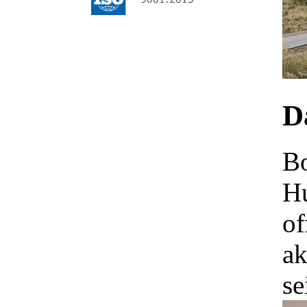
Da
Bo
Hu
of
ak
se