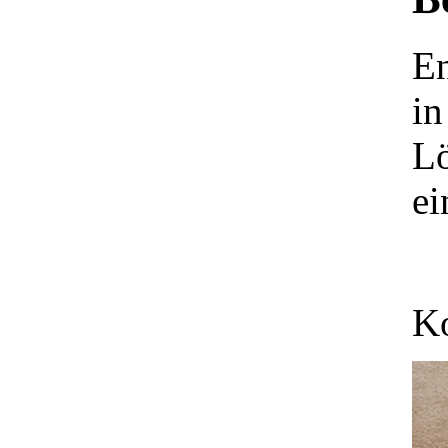
En
in
Lö
ei
Ko